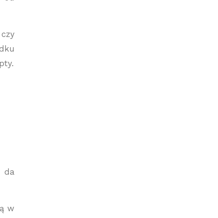
 czy
adku
pty.
e da
są w