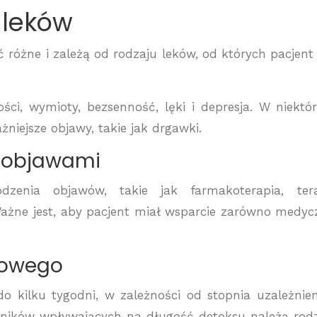
 leków
óżne i zależą od rodzaju leków, od których pacjent 
ści, wymioty, bezsenność, lęki i depresja. W niektó
iejsze objawy, takie jak drgawki.
z objawami
odzenia objawów, takie jak farmakoterapia, ter
Ważne jest, aby pacjent miał wsparcie zarówno medyc
kowego
 kilku tygodni, w zależności od stopnia uzależnien
nników wpływających na długość detoksu należą rodz