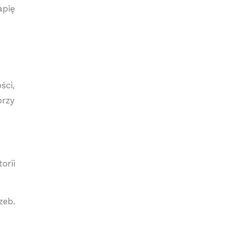
apię
ści,
órzy
orii
zeb.