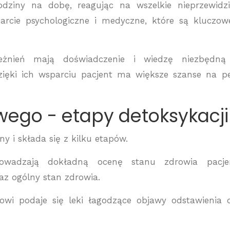
dziny na dobę, reagując na wszelkie nieprzewidz
parcie psychologiczne i medyczne, które są kluczo
ależnień mają doświadczenie i wiedzę niezbędną
zięki ich wsparciu pacjent ma większe szanse na p
wego - etapy detoksykacji
y i składa się z kilku etapów.
rowadzają dokładną ocenę stanu zdrowia pacjen
raz ogólny stan zdrowia.
owi podaje się leki łagodzące objawy odstawienia 