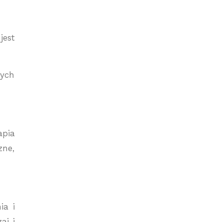
jest
rych
apia
zne,
ia i
aj i