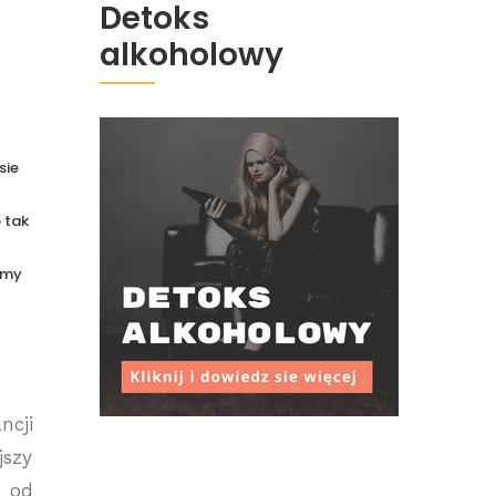
Detoks
alkoholowy
sie
 tak
jmy
ncji
jszy
m od