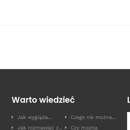
Warto wiedzieć
Jak wygląda...
Czego nie można...
Jak rozmawiać z...
Czy można