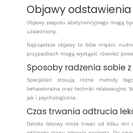
Objawy odstawienia
Objawy zespołu abstynencyjnego mogą być r
uzależniony.
Najczęstsze objawy to bóle mięśni, nudno
przypadkach mogą wystąpić również poważn
Sposoby radzenia sobie 
Specjaliści stosują różne metody łag
behawioralna oraz techniki relaksacyjne. 
jak i psychologiczne.
Czas trwania odtrucia le
Detoks lekowy może trwać od kilku dni do
ogólnego stanu zdrowia pacjenta. Do czy