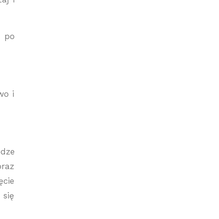
i po
wo i
odze
oraz
ęcie
 się