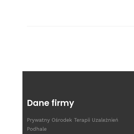
Dane firmy
Prywatny Ośrodek Terapii Uzależnień
Podhale